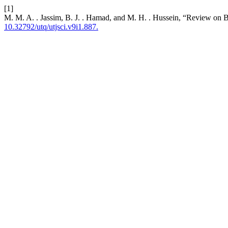
[1]
M. M. A. . Jassim, B. J. . Hamad, and M. H. . Hussein, “Review on 
10.32792/utq/utjsci.v9i1.887.