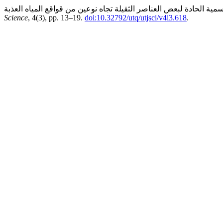
Science
, 4(3), pp. 13–19.
doi:10.32792/utq/utjsci/v4i3.618
.