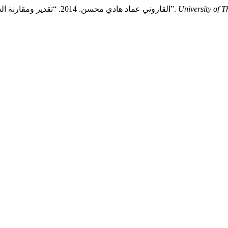
University of T
القاروني عماد هادي محسن. 2014. “تقدير ومقارنة السمية الحادة لبعض العناصر الثقيلة تجاه نوعين من قواقع المياه العذبة”.