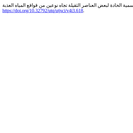
https://doi.org/10.32792/utq/utjsci/v4i3.618
.