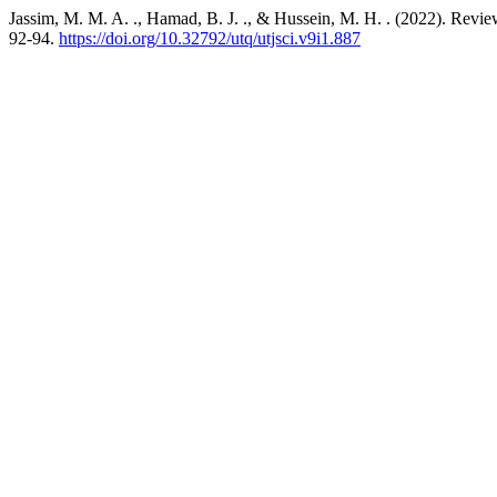
Jassim, M. M. A. ., Hamad, B. J. ., & Hussein, M. H. . (2022). Rev
92-94.
https://doi.org/10.32792/utq/utjsci.v9i1.887