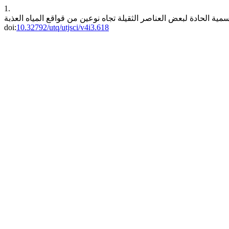
1.
doi:
10.32792/utq/utjsci/v4i3.618